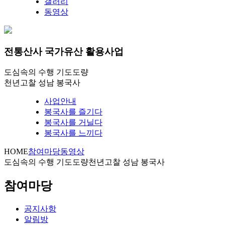
갤러리
동영상
전통산사 국가유산 활용사업
도심속의 수행 기도도량
천년고찰 성남 봉국사
사업안내
봉국사를 즐기다
봉국사를 거닐다
봉국사를 느끼다
HOME
참여마당
동영상
도심속의 수행 기도도량
천년고찰 성남 봉국사
참여마당
공지사항
알림방