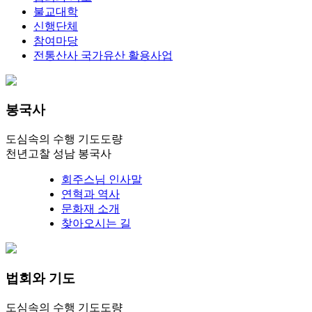
불교대학
신행단체
참여마당
전통산사 국가유산 활용사업
봉국사
도심속의 수행 기도도량
천년고찰 성남 봉국사
회주스님 인사말
연혁과 역사
문화재 소개
찾아오시는 길
법회와 기도
도심속의 수행 기도도량