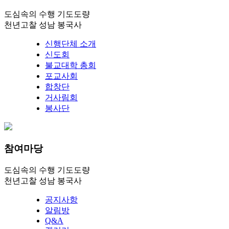
도심속의 수행 기도도량
천년고찰 성남 봉국사
신행단체 소개
신도회
불교대학 총회
포교사회
합창단
거사림회
봉사단
참여마당
도심속의 수행 기도도량
천년고찰 성남 봉국사
공지사항
알림방
Q&A