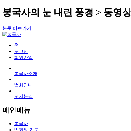
봉국사의 눈 내린 풍경 > 동영
본문 바로가기
홈
로그인
회원가입
봉국사소개
법회안내
오시는길
메인메뉴
봉국사
법회와 기도