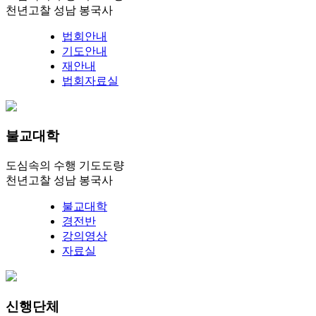
천년고찰 성남 봉국사
법회안내
기도안내
재안내
법회자료실
불교대학
도심속의 수행 기도도량
천년고찰 성남 봉국사
불교대학
경전반
강의영상
자료실
신행단체