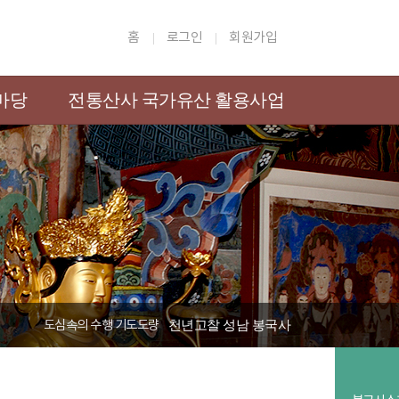
홈
로그인
회원가입
마당
전통산사 국가유산 활용사업
도심속의 수행 기도도량
천년고찰 성남 봉국사