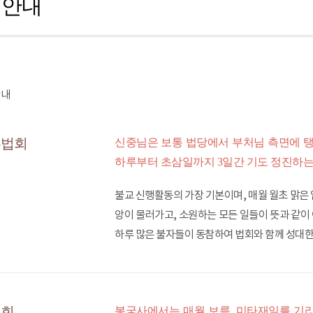
회안내
루법회
신중님은 보통 법당에서 부처님 측면에 탱
하루부터 초삼일까지 3일간 기도 정진하는
불교 신행활동의 가장 기본이며, 매월 월초 맑은
앙이 물러가고, 소원하는 모든 일들이 뜻과 같이
하루 많은 불자들이 동참하여 법회와 함께 성대한
법회
봉국사에서는 매월 보름, 미타재일를 기